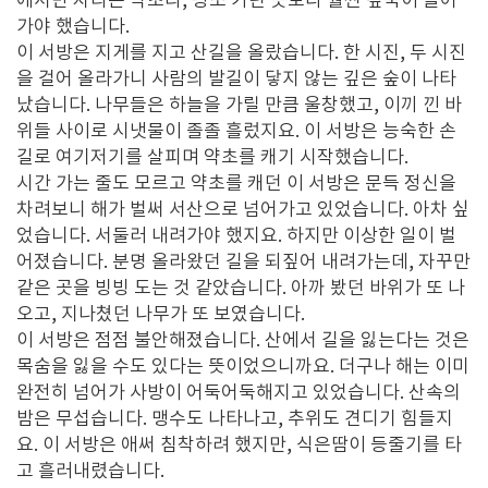
에서만 자라는 약초라, 평소 가던 곳보다 훨씬 깊숙이 들어
가야 했습니다.
이 서방은 지게를 지고 산길을 올랐습니다. 한 시진, 두 시진
을 걸어 올라가니 사람의 발길이 닿지 않는 깊은 숲이 나타
났습니다. 나무들은 하늘을 가릴 만큼 울창했고, 이끼 낀 바
위들 사이로 시냇물이 졸졸 흘렀지요. 이 서방은 능숙한 손
길로 여기저기를 살피며 약초를 캐기 시작했습니다.
시간 가는 줄도 모르고 약초를 캐던 이 서방은 문득 정신을
차려보니 해가 벌써 서산으로 넘어가고 있었습니다. 아차 싶
었습니다. 서둘러 내려가야 했지요. 하지만 이상한 일이 벌
어졌습니다. 분명 올라왔던 길을 되짚어 내려가는데, 자꾸만
같은 곳을 빙빙 도는 것 같았습니다. 아까 봤던 바위가 또 나
오고, 지나쳤던 나무가 또 보였습니다.
이 서방은 점점 불안해졌습니다. 산에서 길을 잃는다는 것은
목숨을 잃을 수도 있다는 뜻이었으니까요. 더구나 해는 이미
완전히 넘어가 사방이 어둑어둑해지고 있었습니다. 산속의
밤은 무섭습니다. 맹수도 나타나고, 추위도 견디기 힘들지
요. 이 서방은 애써 침착하려 했지만, 식은땀이 등줄기를 타
고 흘러내렸습니다.