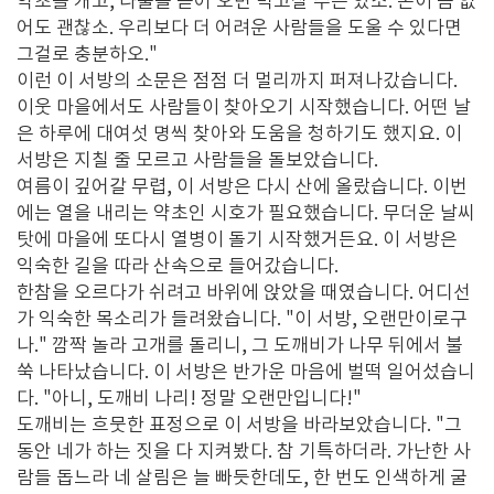
약초를 캐고, 나물을 뜯어 오면 먹고살 수는 있소. 돈이 좀 없
어도 괜찮소. 우리보다 더 어려운 사람들을 도울 수 있다면
그걸로 충분하오."
이런 이 서방의 소문은 점점 더 멀리까지 퍼져나갔습니다.
이웃 마을에서도 사람들이 찾아오기 시작했습니다. 어떤 날
은 하루에 대여섯 명씩 찾아와 도움을 청하기도 했지요. 이
서방은 지칠 줄 모르고 사람들을 돌보았습니다.
여름이 깊어갈 무렵, 이 서방은 다시 산에 올랐습니다. 이번
에는 열을 내리는 약초인 시호가 필요했습니다. 무더운 날씨
탓에 마을에 또다시 열병이 돌기 시작했거든요. 이 서방은
익숙한 길을 따라 산속으로 들어갔습니다.
한참을 오르다가 쉬려고 바위에 앉았을 때였습니다. 어디선
가 익숙한 목소리가 들려왔습니다. "이 서방, 오랜만이로구
나." 깜짝 놀라 고개를 돌리니, 그 도깨비가 나무 뒤에서 불
쑥 나타났습니다. 이 서방은 반가운 마음에 벌떡 일어섰습니
다. "아니, 도깨비 나리! 정말 오랜만입니다!"
도깨비는 흐뭇한 표정으로 이 서방을 바라보았습니다. "그
동안 네가 하는 짓을 다 지켜봤다. 참 기특하더라. 가난한 사
람들 돕느라 네 살림은 늘 빠듯한데도, 한 번도 인색하게 굴