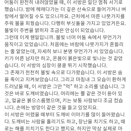
어둠이 완전히 내려앉았을 때, 이 서방은 일단 멈춰 서기로
했습니다. 밤에 헤매다가는 더 깊은 산속으로 들어가거나 벼
랑에서 떨어질 수도 있으니까요. 근처에서 마른 나뭇가지를
주워 불을 피웠습니다. 다행히 부싯돌을 가지고 있었거든요.
불빛이 주변을 밝히자 조금은 안심이 되었습니다.
그런데 이게 웬일입니까. 불빛 너머 어둠 속에서 무언가가
움직이고 있었습니다. 처음에는 바람에 나뭇가지가 흔들리
는 줄 알았는데, 자세히 보니 분명 무언가가 서 있었습니다.
키가 어른 남자만 하고, 온몸이 붉은빛으로 빛나는 것 같았
습니다. 이 서방의 심장이 쿵쿵 뛰기 시작했습니다.
그 존재가 천천히 불빛 속으로 다가왔습니다. 이 서방은 숨
을 죽이고 지켜보았습니다. 그리고 마침내 그 모습이 환하게
드러났을 때, 이 서방은 그만 "억" 하고 소리를 냈습니다. 그
것은 바로 도깨비였습니다. 머리에는 뿔 같은 것이 돋아 있
고, 얼굴은 붉으스름했으며, 키는 보통 사람보다 조금 컸습
니다. 손에는 방망이 같은 것을 들고 있었지요.
이 서방은 어렸을 때부터 도깨비 이야기를 많이 들어왔습니
다. 도깨비는 사람을 홀리기도 하고, 장난을 치기도 하고, 때
로는 해를 끼치기도 한다고 했지요. 하지만 막상 실제로 마