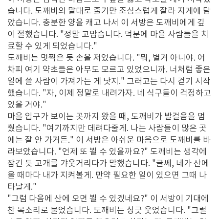
습니다. 도깨비의 말대로 줄기만 조심스럽게 잘라 지게에 담
았습니다. 충분한 양을 캐고 나서 이 서방은 도깨비에게 깊
이 절했습니다. "정말 고맙습니다. 덕분에 마을 사람들을 치
료할 수 있게 되었습니다."
도깨비는 멋쩍은 듯 손을 저었습니다. "뭐, 별거 아니야. 어
차피 여기 약초들은 아무도 모르고 있었으니까. 너처럼 좋은
일에 쓸 사람이 가져가는 게 낫지." 그러고는 다시 걷기 시작
했습니다. "자, 이제 정말로 내려가자. 네 식구들이 걱정하고
있을 거야."
마을 입구가 보이는 곳까지 왔을 때, 도깨비가 발걸음을 멈
췄습니다. "여기까지만 데려다줄게. 나는 사람들이 많은 곳
에는 잘 안 가거든." 이 서방은 아쉬운 마음으로 도깨비를 바
라보았습니다. "언제 또 뵐 수 있을까요?" 도깨비는 생각에
잠긴 듯 고개를 갸웃거리다가 말했습니다. "글쎄, 네가 산에
올 때마다 내가 지켜볼게. 만약 필요한 일이 있으면 그때 나
타날게."
"그럼 다음에 산에 오면 뵐 수 있겠네요?" 이 서방이 기대에
찬 목소리로 물었습니다. 도깨비는 싱긋 웃었습니다. "그럴