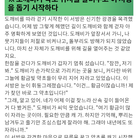
을 돕기 시작하다
도깨비를 따라 걷기 시작한 이 서방은 신기한 광경을 목격했
습니다. 어제 밤 그렇게 헤맸던 길이 도깨비와 함께 걷자 아
주 명확하게 보였던 것입니다. 도깨비가 앞장서서 가니, 나
뭇가지들이 저절로 비켜나고, 돌부리도 방해가 되지 않았습
니다. 마치 산 자체가 도깨비를 위해 길을 열어주는 것 같았
지요.
한참을 걷다가 도깨비가 갑자기 멈춰 섰습니다. "잠깐, 저기
봐." 도깨비가 손가락으로 가리키는 곳을 보니, 커다란 바위
그늘에 황금빛 약초들이 무리 지어 자라고 있었습니다. 이
서방은 눈이 휘둥그레졌습니다. "이건... 황금이잖습니까! 제
가 찾던 바로 그 약초입니다!"
"그래, 알고 있어. 네가 어제 이걸 찾느라 산속 깊이 들어온
거 다 봤거든." 도깨비가 씨익 웃었습니다. "여기 황금이 많
이 자라는 곳이야. 필요한 만큼 캐 가. 하지만 기억해, 뿌리는
남겨두고 줄기만 조심스럽게 잘라야 해. 그래야 내년에도 또
자라니까."
이 서방은 감격한 마음으로 무릎을 꿇고 약초를 캐기 시작했