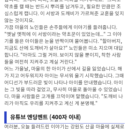
합니다. "도깨비 나리, 오늘도 저희를 지켜주세요." 그리고
약초를 캘 때는 반드시 뿌리를 남겨두고, 필요한 만큼만 조
심스럽게 캡니다. 이 서방과 도깨비가 가르쳐준 교훈을 잊지
않는 것이지요.
가끔 마을의 노인들은 손주들에게 이야기를 들려줍니다.
"옛날 옛적에 이 서방이라는 약초꾼이 있었는데..." 그 이야
기를 들은 아이들은 눈을 반짝이며 물어봅니다. "할아버지,
지금도 산에 도깨비가 살아요?" 노인들은 미소 지으며 대답
합니다. "아마도 그럴 거야. 보이지 않을 뿐이지, 착한 사람
들을 여전히 지켜주고 계실 거란다."
어느 가을날, 마을의 한 아이가 산에서 길을 잃었습니다. 해
가 지고 어두워지자 아이는 무서워 울기 시작했습니다. 그때
어디선가 부드러운 빛이 나타나 아이를 안내했습니다. 아이
는 그 빛을 따라 걸었고, 무사히 마을로 돌아올 수 있었습니
다. 마을 사람들은 고개를 끄덕이며 말했습니다. "도깨비 나
리가 아직도 우리를 지켜주고 계신 게 분명해."
유튜브 엔딩멘트 (400자 이내)
여러분, 오늘 들려드린 이야기는 강원도 산골 마을에 실제로