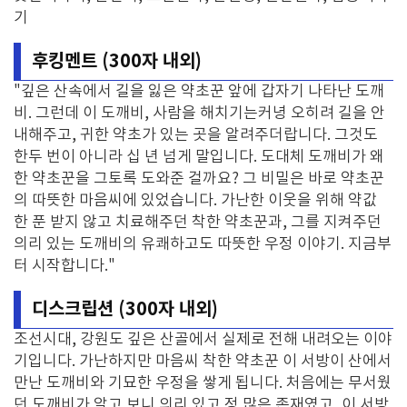
기
후킹멘트 (300자 내외)
"깊은 산속에서 길을 잃은 약초꾼 앞에 갑자기 나타난 도깨
비. 그런데 이 도깨비, 사람을 해치기는커녕 오히려 길을 안
내해주고, 귀한 약초가 있는 곳을 알려주더랍니다. 그것도
한두 번이 아니라 십 년 넘게 말입니다. 도대체 도깨비가 왜
한 약초꾼을 그토록 도와준 걸까요? 그 비밀은 바로 약초꾼
의 따뜻한 마음씨에 있었습니다. 가난한 이웃을 위해 약값
한 푼 받지 않고 치료해주던 착한 약초꾼과, 그를 지켜주던
의리 있는 도깨비의 유쾌하고도 따뜻한 우정 이야기. 지금부
터 시작합니다."
디스크립션 (300자 내외)
조선시대, 강원도 깊은 산골에서 실제로 전해 내려오는 이야
기입니다. 가난하지만 마음씨 착한 약초꾼 이 서방이 산에서
만난 도깨비와 기묘한 우정을 쌓게 됩니다. 처음에는 무서웠
던 도깨비가 알고 보니 의리 있고 정 많은 존재였고, 이 서방