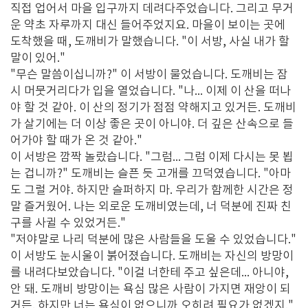
직접 업어서 마을 입구까지 데려다주었습니다. 그리고 무거
운 약초 자루까지 대신 들어주었지요. 마을이 보이는 곳에
도착했을 때, 도깨비가 말했습니다. "이 서방, 사실 내가 할
말이 있어."
"무슨 말씀이십니까?" 이 서방이 물었습니다. 도깨비는 잠
시 머뭇거리다가 입을 열었습니다. "나... 이제 이 산을 떠나
야 할 것 같아. 이 산의 정기가 점점 약해지고 있거든. 도깨비
가 살기에는 더 이상 좋은 곳이 아니야. 더 깊은 산속으로 들
어가야 할 때가 온 것 같아."
이 서방은 깜짝 놀랐습니다. "그럼... 그럼 이제 다시는 못 뵙
는 겁니까?" 도깨비는 슬픈 듯 고개를 끄덕였습니다. "아마
도 그럴 거야. 하지만 슬퍼하지 마. 우리가 함께한 시간은 정
말 즐거웠어. 나는 외로운 도깨비였는데, 너 덕분에 진짜 친
구를 사귈 수 있었거든."
"저야말로 나리 덕분에 많은 사람들을 도울 수 있었습니다."
이 서방도 눈시울이 붉어졌습니다. 도깨비는 자신의 방망이
를 내려다보았습니다. "이걸 너한테 주고 싶은데... 아니야,
안 돼. 도깨비 방망이는 욕심 많은 사람이 가지면 재앙이 되
거든. 하지만 너는 욕심이 없으니까 오히려 필요가 없겠지."