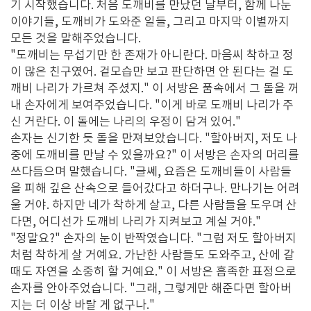
기 시작했습니다. 처음 도깨비를 만났던 날부터, 함께 나눈
이야기들, 도깨비가 도와준 일들, 그리고 마지막 이별까지
모든 것을 말해주었습니다.
"도깨비는 무섭기만 한 존재가 아니란다. 마음씨 착하고 정
이 많은 친구였어. 겉모습만 보고 판단하면 안 된다는 걸 도
깨비 나리가 가르쳐 주셨지." 이 서방은 품속에서 그 돌을 꺼
내 손자에게 보여주었습니다. "이게 바로 도깨비 나리가 주
신 거란다. 이 돌에는 나리의 우정이 담겨 있어."
손자는 신기한 듯 돌을 만져보았습니다. "할아버지, 저도 나
중에 도깨비를 만날 수 있을까요?" 이 서방은 손자의 머리를
쓰다듬으며 말했습니다. "글쎄, 요즘은 도깨비들이 사람들
을 피해 깊은 산속으로 들어갔다고 하더구나. 만나기는 어려
울 거야. 하지만 네가 착하게 살고, 다른 사람들을 도우며 산
다면, 어디선가 도깨비 나리가 지켜보고 계실 거야."
"정말요?" 손자의 눈이 반짝였습니다. "그럼 저도 할아버지
처럼 착하게 살 거예요. 가난한 사람들도 도와주고, 산에 갈
때도 자연을 소중히 할 거예요." 이 서방은 흡족한 표정으로
손자를 안아주었습니다. "그래, 그렇게만 해준다면 할아버
지는 더 이상 바랄 게 없구나."