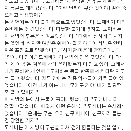
려오고 있었습니다. 도깨비는 이 서방을 번쩍 들어 올려 근
처 동굴로 데려갔습니다. "이런 날씨에 무슨 짓이야! 얼어 죽
으려고 작정했어?"
동굴 안에는 이미 불이 타오르고 있었습니다. 도깨비가 미리
준비해둔 것 같았습니다. 따뜻한 불가에 앉히고, 도깨비는
이 서방의 무릎을 살펴보았습니다. "다행히 심하게 다치지
는 않았네. 하지만 며칠은 쉬어야 할 거야." 이 서방은 안타
까운 표정으로 말했습니다. "하지만 마을에 환자들이..."
"알아, 다 알아." 도깨비가 이 서방의 말을 끊었습니다. "네
가 왜 이 추운 겨울에 산에 올라왔는지 다 알고 있어. 그래서
내가 준비한 게 있어." 도깨비는 동굴 한쪽에서 커다란 자루
를 들고 왔습니다. 자루 안에는 각종 약초들이 가득 들어 있
었습니다. "이건 내가 여름 내내 모아둔 거야. 네가 필요할
줄 알고 말이지."
이 서방의 눈에서 눈물이 흘러내렸습니다. "도깨비 나리...
정말 고맙습니다. 어떻게 이런 은혜를..." 도깨비는 손사래를
쳤습니다. "은혜는 무슨. 우리 친구 아니야. 친구끼리 돕는
건 당연한 거지."
도깨비는 이 서방이 무릎을 다쳐 걷기 힘들다는 것을 알고,