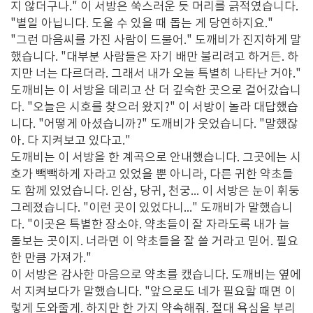
지 않더구나." 이 서방은 쑥스러운 듯 머리를 긁적였습니다.
"별일 아닙니다. 도울 수 있을 때 돕는 게 당연하지요."
"그런 마음씨를 가진 사람이 드물어." 도깨비가 진지하게 말
했습니다. "대부분 사람들은 자기 배만 불리려고 하거든. 하
지만 너는 다르더라. 그래서 내가 오늘 특별히 나타난 거야."
도깨비는 이 서방을 데리고 산 더 깊숙한 곳으로 걸어갔습니
다. "오늘은 시호를 찾으러 왔지?" 이 서방이 놀라 대답했습
니다. "어떻게 아셨습니까?" 도깨비가 웃었습니다. "말했잖
아. 다 지켜보고 있다고."
도깨비는 이 서방을 한 계곡으로 안내했습니다. 그곳에는 시
호가 빽빽하게 자라고 있었을 뿐 아니라, 다른 귀한 약초들
도 함께 있었습니다. 인삼, 당귀, 천궁... 이 서방은 눈이 휘둥
그레졌습니다. "이런 곳이 있었다니..." 도깨비가 말했습니
다. "이곳은 특별한 장소야. 약초들이 잘 자라도록 내가 늘
돌보는 곳이지. 너라면 이 약초들을 잘 쓸 거라고 믿어. 필요
한 만큼 가져가."
이 서방은 감사한 마음으로 약초를 캤습니다. 도깨비는 옆에
서 지켜보다가 말했습니다. "앞으로도 네가 필요할 때면 이
렇게 도와줄게. 하지만 한 가지 약속해줘. 절대 욕심을 부리