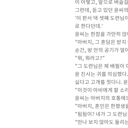
이 어떻고, 앞으로 벼슬길
그런데, 듣고 있던 윤씨의
'이 판서 댁 셋째 도련님
로 한다던데.'
윤씨는 한참을 가만히 앉
"아버지, 그 혼담은 받지
순간, 방 안의 공기가 얼
"뭐, 뭐라고?"
"그 도련님은 제 배필이 
윤 진사는 귀를 의심했다.
싫다고 고개를 젓다니. 윤
"이것이 아비에게 할 소리
윤씨는 아버지의 호통에도
"아버지, 혼인은 한평생
"됨됨이? 네가 그 도련님
"만나 보지 않아도 들리