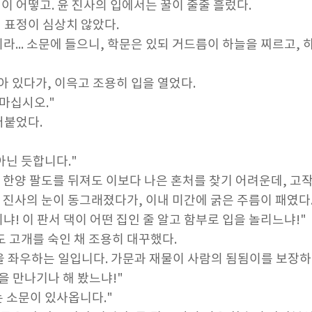
이 어떻고. 윤 진사의 입에서는 꿀이 줄줄 흘렀다.
 표정이 심상치 않았다.
이라... 소문에 들으니, 학문은 있되 거드름이 하늘을 찌르고
아 있다가, 이윽고 조용히 입을 열었다.
 마십시오."
어붙었다.
아닌 듯합니다."
 한양 팔도를 뒤져도 이보다 나은 혼처를 찾기 어려운데, 고작
 진사의 눈이 동그래졌다가, 이내 미간에 굵은 주름이 패였다
냐! 이 판서 댁이 어떤 집인 줄 알고 함부로 입을 놀리느냐!"
 고개를 숙인 채 조용히 대꾸했다.
을 좌우하는 일입니다. 가문과 재물이 사람의 됨됨이를 보장하
을 만나기나 해 봤느냐!"
는 소문이 있사옵니다."