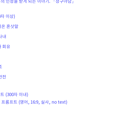
의 인정을 받게 되는 이야기. 『청구야담』
0자 이상)
들어온 혼삿말
 사내
와 회유
조
 반전
 (300자 이내)
롬프트 (영어, 16:9, 실사, no text)