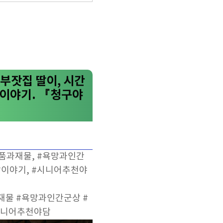
부잣집 딸이, 시간
 이야기. 『청구야
인품과재물, #욕망과인간
옛날이야기, #시니어추천야
재물 #욕망과인간군상 #
시니어추천야담