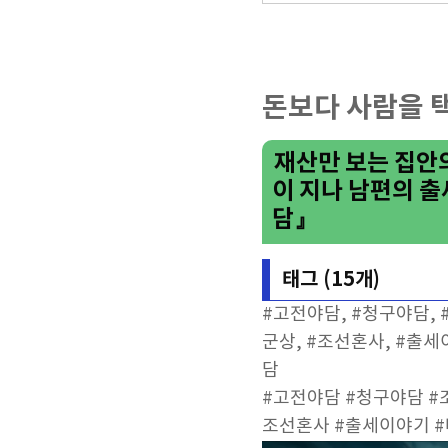
돈보다 사람을 
재산만 보는 집안의
이 지나 남편의 출
담』
태그 (15개)
#고전야담, #청구야담,
군상, #조선혼사, #출
담
#고전야담 #청구야담 #
조선혼사 #출세이야기 