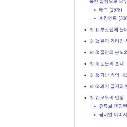
목한 살림으로 모두
태그 (15개)
후킹멘트 (30
※ 1: 부잣집에 
※ 2: 딸이 가리킨
※ 3: 집안의 분노
※ 4: 눈물의 혼례
※ 5: 가난 속의 내
※ 6: 과거 급제와
※ 7: 모두의 인정
유튜브 엔딩멘트
썸네일 이미지 프