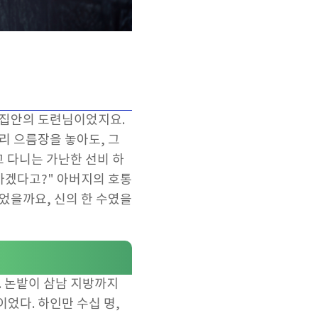
 집안의 도련님이었지요.
리 으름장을 놓아도, 그
고 다니는 가난한 선비 하
가겠다고?" 아버지의 호통
었을까요, 신의 한 수였을
. 논밭이 삼남 지방까지
었다. 하인만 수십 명,