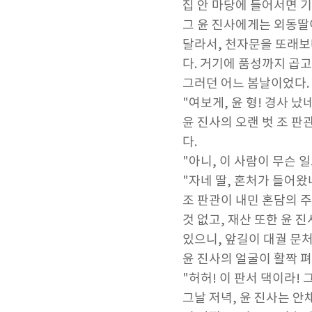
집 안 마당에 들어서면 
그 윤 진사에게는 외동딸
달라서, 천자문을 또래보
다. 거기에 품성까지 곱고
그러던 어느 봄날이었다.
"여보게, 윤 형! 경사 났네
윤 진사의 오랜 벗 조 판
다.
"아니, 이 사람이 무슨 일
"자네 딸, 혼처가 들어왔
조 판관이 내민 혼담의 
것 없고, 재산 또한 윤 
있으니, 앞길이 대궐 문처
윤 진사의 얼굴이 활짝 펴
"허허! 이 판서 댁이라!
그날 저녁, 윤 진사는 안