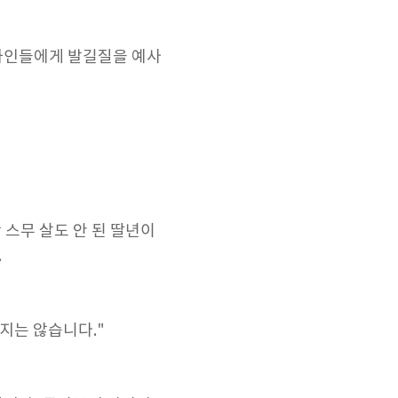
, 하인들에게 발길질을 예사
 스무 살도 안 된 딸년이
.
지는 않습니다."