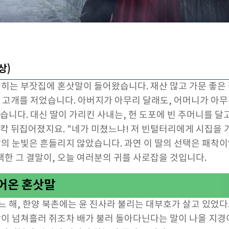
상)
꼽히는 부잣집에 혼삿말이 들어왔습니다. 재산 많고 가문 좋은
는 고개를 저었습니다. 아버지가 아무리 달래도, 어머니가 아무
습니다. 대신 딸이 가리킨 사내는, 헌 도포에 빈 주머니를 달
발칵 뒤집어졌지요. "네가 미쳤느냐! 저 빈털터리에게 시집을 
딸의 눈빛은 흔들리지 않았습니다. 과연 이 딸의 선택은 패착이
택한 그 결말이, 오늘 여러분의 귀를 사로잡을 것입니다.
들어온 혼삿말
느 해, 한양 북촌에는 윤 진사라 불리는 대부호가 살고 있었다
쌀이 넘쳐흘러 쥐조차 배가 불러 돌아다닌다는 말이 나올 지경이