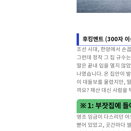
후킹멘트 (300자 이
조선 시대, 한양에서 손
그런데 정작 그 집 규수
딸은 끝내 입을 열지 않았
나였습니다. 온 집안이 
이 대들보를 울렸지만, 
까요? 재산 대신 사람을 
※ 1: 부잣집에 
영조 임금이 다스리던 어
뻗어 있었고, 곳간마다 