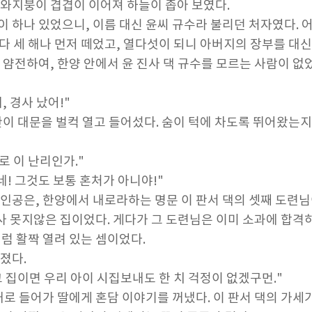
기와지붕이 겹겹이 이어져 하늘이 좁아 보였다.
이 하나 있었으니, 이름 대신 윤씨 규수라 불리던 처자였다.
다 세 해나 먼저 떼었고, 열다섯이 되니 아버지의 장부를 대신
 얌전하여, 한양 안에서 윤 진사 댁 규수를 모르는 사람이 없
, 경사 났어!"
관이 대문을 벌컥 열고 들어섰다. 숨이 턱에 차도록 뛰어왔는지
로 이 난리인가."
네! 그것도 보통 혼처가 아니야!"
주인공은, 한양에서 내로라하는 명문 이 판서 댁의 셋째 도련
진사 못지않은 집이었다. 게다가 그 도련님은 이미 소과에 합격
럼 활짝 열려 있는 셈이었다.
졌다.
 그 집이면 우리 아이 시집보내도 한 치 걱정이 없겠구먼."
채로 들어가 딸에게 혼담 이야기를 꺼냈다. 이 판서 댁의 가세