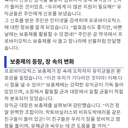
속에서 건강한 음식을 충분히 섭취하지 못해 유익균의 숫자
가 줄어든 것이었죠. “우리에게 더 많은 지원이 필요해!” 유
익균들은 주인에게 신호를 보냈습니다.
그 신호를 받은 주인은 인터넷을 검색하며 프로바이오틱스
에 대한 정보를 알게 되었습니다. “발효음식도 좋지만, 바쁜
날에는 보충제를 활용할 수 있겠네!” 주인은 곧 약국에서 프
로바이오틱스 보충제를 사 들고 장나라에 선물처럼 전달했
습니다.
보충제의 등장, 장 속의 변화
프로바이오틱스 보충제가 장 속에 도착하자 유익균들은 환
호성을 질렀습니다. “이건 우리가 기다리던 것이야! 이제 다
시 힘을 낼 수 있어!” 보충제에는 강력한 유익균이 가득 들어
있었으며, 소장에서 활동할 균과 대장에서 일할 균들이 적절
히 분포되어 있었습니다.
유익균 대장은 보충제를 살펴보며 감탄했습니다. “이건 정
말 완벽한 조합이야. 락토바실러스와 비피도박테리움 같은
친구들이 들어 있군! 이 친구들은 우리가 장을 정비하고 염
증을 줄이며, 유해균과 싸우는 데 큰 도움을 줄 거야.”