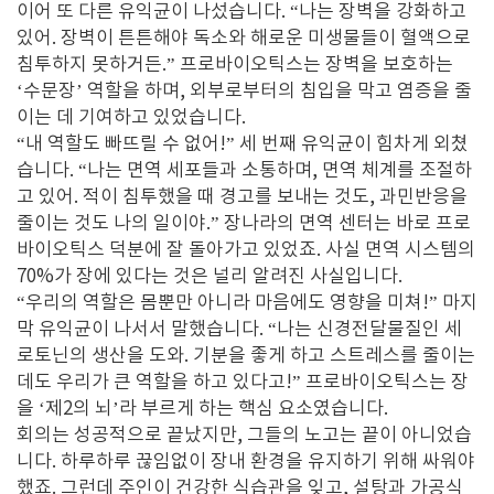
이어 또 다른 유익균이 나섰습니다. “나는 장벽을 강화하고
있어. 장벽이 튼튼해야 독소와 해로운 미생물들이 혈액으로
침투하지 못하거든.” 프로바이오틱스는 장벽을 보호하는
‘수문장’ 역할을 하며, 외부로부터의 침입을 막고 염증을 줄
이는 데 기여하고 있었습니다.
“내 역할도 빠뜨릴 수 없어!” 세 번째 유익균이 힘차게 외쳤
습니다. “나는 면역 세포들과 소통하며, 면역 체계를 조절하
고 있어. 적이 침투했을 때 경고를 보내는 것도, 과민반응을
줄이는 것도 나의 일이야.” 장나라의 면역 센터는 바로 프로
바이오틱스 덕분에 잘 돌아가고 있었죠. 사실 면역 시스템의
70%가 장에 있다는 것은 널리 알려진 사실입니다.
“우리의 역할은 몸뿐만 아니라 마음에도 영향을 미쳐!” 마지
막 유익균이 나서서 말했습니다. “나는 신경전달물질인 세
로토닌의 생산을 도와. 기분을 좋게 하고 스트레스를 줄이는
데도 우리가 큰 역할을 하고 있다고!” 프로바이오틱스는 장
을 ‘제2의 뇌’라 부르게 하는 핵심 요소였습니다.
회의는 성공적으로 끝났지만, 그들의 노고는 끝이 아니었습
니다. 하루하루 끊임없이 장내 환경을 유지하기 위해 싸워야
했죠. 그런데 주인이 건강한 식습관을 잊고, 설탕과 가공식