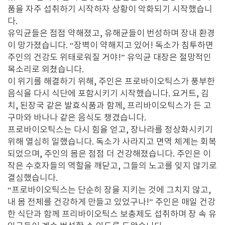
품을 자주 섭취하기 시작하자 상황이 악화되기 시작했습니
다.
유익균들은 점점 약해졌고, 유해균들이 번성하며 장내 환경
이 망가졌습니다. “장벽이 약해지고 있어! 독소가 침투하면
주인의 건강도 위태로워질 거야!” 유익균 대장은 절망적인
목소리로 외쳤습니다.
이 위기를 해결하기 위해, 주인은 프로바이오틱스가 풍부한
음식을 다시 식단에 포함시키기 시작했습니다. 요거트, 김
치, 된장국 같은 발효식품과 함께, 프리바이오틱스가 든 고
구마와 바나나 같은 음식도 챙겼습니다.
프로바이오틱스는 다시 힘을 얻고, 장나라를 정상화시키기
위해 열심히 일했습니다. 독소가 사라지고 면역 체계는 회복
되었으며, 주인의 몸은 점점 더 건강해졌습니다. 주인은 이
작은 수호자들의 역할을 깨닫고, 그들의 노고를 잊지 않기로
결심했습니다.
“프로바이오틱스는 단순히 장을 지키는 것에 그치지 않고,
내 몸 전체를 건강하게 만들고 있었구나!” 주인은 매일 건강
한 식단과 함께 프리바이오틱스 보충제도 섭취하며 장 속 유