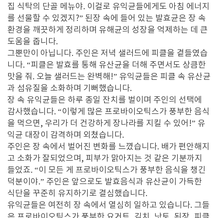
집 식탁의 단골 메뉴야. 이걸로 유익균들에게도 아침 에너지
를 선물할 수 있겠지?” 된장 속에 들어 있는 발효균은 장 속
환경을 깨끗하게 정리하며 유해균의 성장을 억제하는 데 큰
도움을 줍니다.
그뿐만이 아닙니다. 주인은 저녁 샐러드에 피클을 곁들였습
니다. “피클은 발효를 통해 유산균을 더해 주면서도 상큼한
맛을 줘. 오늘 샐러드는 완벽해!” 유익균들은 피클 속 유산균
과 섬유질을 소화하며 기뻐했습니다.
장 속 유익균들은 하루 종일 잔치를 벌이며 주인의 선택에
감사했습니다. “이렇게 많은 프로바이오틱스가 풍부한 음식
을 먹으면, 우리가 더 건강하게 장나라를 지킬 수 있어!” 유
익균 대장이 감격하며 외쳤습니다.
주인은 장 속에서 벌어진 변화를 느꼈습니다. 배가 편안해지
고 소화가 잘되었으며, 피부가 맑아지는 것 같은 기분까지
들었죠. “이 모든 게 프로바이오틱스가 풍부한 음식을 챙긴
덕분이야.” 주인은 앞으로도 발효음식과 유산균이 가득한
식단을 꾸준히 유지하기로 결심했습니다.
유익균들은 여전히 장 속에서 열심히 일하고 있습니다. 그들
은 프로바이오틱스가 풍부한 요거트, 김치, 낫토, 된장, 피클