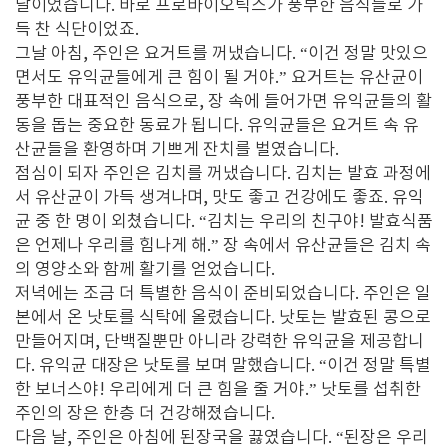
날이었습니다. 바로 프로바이오틱스가 풍부한 음식들로 가
득 찬 식단이었죠.
그날 아침, 주인은 요거트를 꺼냈습니다. “이건 정말 맛있으
면서도 유익균들에게 큰 힘이 될 거야.” 요거트는 유산균이
풍부한 대표적인 음식으로, 장 속에 들어가면 유익균들의 활
동을 돕는 중요한 동료가 됩니다. 유익균들은 요거트 속 유
산균들을 환영하며 기쁘게 잔치를 벌였습니다.
점심이 되자 주인은 김치를 꺼냈습니다. 김치는 발효 과정에
서 유산균이 가득 생겨나며, 맛도 좋고 건강에도 좋죠. 유익
균 중 한 명이 외쳤습니다. “김치는 우리의 친구야! 발효식품
은 언제나 우리를 힘나게 해.” 장 속에서 유산균들은 김치 속
의 영양소와 함께 활기를 얻었습니다.
저녁에는 조금 더 특별한 음식이 준비되었습니다. 주인은 일
본에서 온 낫토를 식탁에 올렸습니다. 낫토는 발효된 콩으로
만들어지며, 단백질뿐만 아니라 강력한 유익균을 제공합니
다. 유익균 대장은 낫토를 보며 말했습니다. “이건 정말 특별
한 보너스야! 우리에게 더 큰 힘을 줄 거야.” 낫토를 섭취한
주인의 장은 한층 더 건강해졌습니다.
다음 날, 주인은 아침에 된장국을 끓였습니다. “된장은 우리