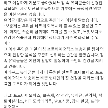
리고 이상하게 기분도 좋아졌네!” 장 속 유익균들이 신경전
달물질인 세로토닌을 만들어내며 기분에도 긍정적인 영향
을 미친 덕분이었습니다.
유익균 대장은 마지막으로 주인에게 이렇게 말했습니다.
“보충제는 우리를 빠르게 회복시켜 줄 수 있는 훌륭한 도구
야. 하지만 꾸준히 섭취해야 효과를 볼 수 있고, 무엇보다도
건강한 식습관과 병행해야 장나라가 계속 평화로울 수 있
어.”
그 이후 주인은 매일 아침 프로바이오틱스 보충제를 챙겨 먹
으며 건강한 음식을 꾸준히 섭취하는 습관을 들였습니다. 장
속 유익균들은 여전히 활발히 활동하며 주인의 건강을 지키
고 있습니다.
여러분도 유익균들에게 이 특별한 선물을 보내보세요. 프로
바이오틱스 보충제는 바쁜 현대인의 장 건강을 지키는 데 강
력한 도우미가 되어줄 것입니다.
태그: 프로바이오틱스, 보충제, 장 건강, 유익균, 면역력, 락
토바실러스, 비피도박테리움, 발효식품, 장내 환경, 프리바
이오틱스