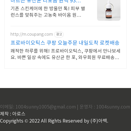
바르는 유산균 리포좀 원액 93%
고함량
기존 스킨케어에 한 방울만 톡! 피부 밸
런스를 맞춰주는 고농축 바이옴 원액
케어
http://m.coupang.com
광고
프로바이오틱스 쿠팡 오늘주문 내일도착 로켓배송
쾌적한 하루를 위해! 프로바이오틱스, 쿠팡에서 만나보세
요. 바쁜 일상 속에도 유산균 한 포, 와우회원 무료배송으
로 편리하게!
이메일: 1004sunny1005@gmail.com | 운영자 : 1004sunny.com
제작 : 아로스
Copyrights © 2022 All Rights Reserved by (주)아백.