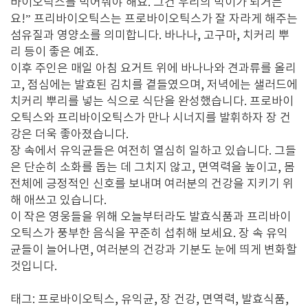
바이오틱스를 먹어줘야 해요. 그건 우리의 먹이가 되거든
요!” 프리바이오틱스는 프로바이오틱스가 잘 자라게 해주는
섬유질과 영양소를 의미합니다. 바나나, 고구마, 치커리 뿌
리 등이 좋은 예죠.
이후 주인은 매일 아침 요거트 위에 바나나와 견과류를 올리
고, 점심에는 발효된 김치를 곁들였으며, 저녁에는 샐러드에
치커리 뿌리를 넣는 식으로 식단을 완성했습니다. 프로바이
오틱스와 프리바이오틱스가 만나 시너지를 발휘하자 장 건
강은 더욱 좋아졌습니다.
장 속에서 유익균들은 여전히 열심히 일하고 있습니다. 그들
은 단순히 소화를 돕는 데 그치지 않고, 면역력을 높이고, 몸
전체에 긍정적인 신호를 보내며 여러분의 건강을 지키기 위
해 애쓰고 있습니다.
이 작은 영웅들을 위해 오늘부터라도 발효식품과 프리바이
오틱스가 풍부한 음식을 꾸준히 섭취해 보세요. 장 속 유익
균들이 늘어나면, 여러분의 건강과 기분도 눈에 띄게 변화할
것입니다.
태그: 프로바이오틱스, 유익균, 장 건강, 면역력, 발효식품,