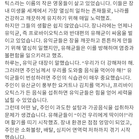
틱스라는 이름의 작은 영웅들이 살고 있었습니다. 이들은 장
내 미생물 세계에서 가장 열심히 일하는 존재들로, 나라를
건강하고 깨끗하게 유지하기 위해 매일 노력했죠.
하지만 그들의 생활은 쉽지 않았습니다. 장나라에는 언제나
유익균, 즉 프로바이오틱스와 반대편의 유해균이 싸움을 벌
이고 있었습니다. 유익균들은 장을 깨끗하고 튼튼하게 만들
기 위해 열심히 일했지만, 유해균들은 이를 방해하며 염증과
불편함을 일으키려고 했죠.
하루는, 유익균 대장이 말했습니다. “우리가 더 강해져야 해.
그러려면 주인님께서 우리를 도와줄 음식을 먹어야 해!” 유
익균들이 번성하려면 주인의 식습관이 매우 중요했습니다.
주인이 유산균이 풍부한 요거트나 김치를 먹거나, 프리바이
오틱스가 든 음식을 섭취하면 유익균들은 힘을 얻어 세력을
넓힐 수 있었습니다.
그런데 어떤 날, 주인이 과도한 설탕과 가공음식을 섭취하자
문제가 생겼습니다. 유해균들이 “이건 우리에게 딱이야!”라
며 활기를 띠기 시작했죠. 장내 환경은 점점 엉망이 되었고,
주인은 소화불량, 배탈, 심지어 면역력 저하까지 겪기 시작
했습니다.