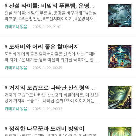
보입니다. 해질 무렵, 이수혁은 책상 앞에 앉아 글을 읽..
다. 우연히 산속에서 도깨비와 마주친 그는 자신의 순수
# 전설 타이틀: 비밀의 푸른뱀, 운명을 바꾸다
함과 지혜 아닌 지혜로 도깨비의 장난을 극복하며 보물
을 얻게 됩니다. 도깨비와 바보 총각의 교류 속에서 웃
전설 타이틀: 비밀의 푸른뱀, 운명을 바꾸다태그#전설
음과 교훈이 공존하는 설화! 전통적 한국 민속 이야기의
의고향, #푸른뱀전설, #조선시대이야기, #운명적사랑,
매력을 느껴보세요. 인트로: 시골 마을의 바보 총각옛
#저주와구원, #전통설화, #비밀과신화, #조선설화, #
카테고리 없음
2025. 1. 22. 21:01
날, 아주 먼 시골 마을에 총명함은 부족하지만 마음만은
뱀과사랑, #성인설화디스크립션깊은 산속 비밀의 연못
따뜻한 한 총각이 살고 있었습니다. 사람들은 그를 ‘바
에 살고 있는 푸른뱀과 한 여인의 운명적인 만남. 뱀의
보 총각’이라 부르며 늘 놀리곤 했습니다. 총각은 이름
저주를 풀기 위한 사랑의 시험과 숨겨진 비밀이 얽히며
# 도깨비와 머리 좋은 할아버지
대신 ‘바보..
이야기는 점점 더 깊은 감동과 긴장 속으로 빠져든다.
과연 이들의 운명은 어떻게 바뀔 것인가? 조선시대의
도깨비와 머리 좋은 할아버지깊은 산속에 사는 도깨비
신비로움을 담은 매혹적인 설화 속으로 함께하세요.비
와 지혜로운 내기를 통해 마을의 위기를 극복하는 할아
밀의 연못에서 만난 푸른뱀깊은 산속, 안개가 자욱이 깔
버지의 이야기. 힘이 아닌 지혜로 문제를 해결하는 방법
카테고리 없음
2025. 1. 22. 00:45
린 외딴 연못. 그곳은 사람들의 발길이 닿지 않는 신비
과 재치있는 해법을 전하는 따뜻한 이야기.태그#한국전
로운 장소로, 전설 속에서만 들리던 푸른뱀의 은신처라
설, #도깨비이야기, #전래동화, #민간설화, #지혜이야
불렸다. 마을 사람들은 그 연못을 "청룡지"라 부르며,
기, #할아버지이야기, #야담, #교훈동화, #재치있는이
# 거지의 모습으로 나타난 산신령의 비밀
절대 가까이 가지 ..
야기, #문제해결#설명깊은 산속에 사는 도깨비와 지혜
로운 내기를 통해 마을의 위기를 극복하는 할아버지의
거지의 모습으로 나타난 산신령의 비밀여러분, 왜 산신
이야기. 힘이 아닌 지혜로 문제를 해결하는 방법과 재치
령이 거지의 모습으로 나타난 걸까요? 이 이야기에는
있는 해법을 전하는 따뜻한 이야기. 마을을 괴롭히는 도
우리에게 전해지는 중요한 교훈과 감동적인 비밀이 숨
카테고리 없음
2025. 1. 21. 20:33
깨비의 등장먼 옛날, 깊은 산자락 아래 작은 마을이 있
겨져 있다고 하는데요. 끝까지 영상을 시청하시면 이 신
었습니다. 농사도 잘 되고 사람들도 순박해서 평화롭게
비로운 이야기가 전하는 깊은 메시지를 알 수 있을 겁니
살던 마을이었지요. 하지만 어느 날부터 이상한 일이 벌
다. 이제 본격적으로 이야기를 시작해볼까요?태그산신
# 정직한 나무꾼과 도깨비 방망이
어지기 시작했습니다."..
령, 거지, 조선 설화, 산신 전설, 조선 시대 이야기, 신비
한 만남, 지혜와 교훈, 초자연적 존재, 산 속 이야기, 신