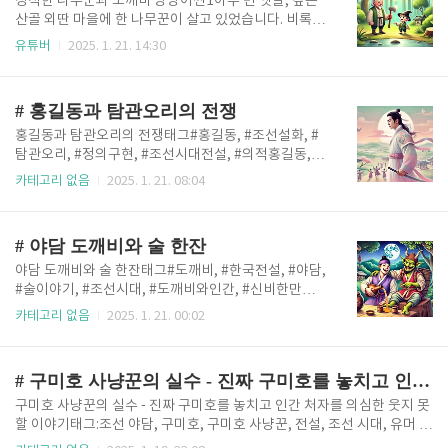
정직한 나무꾼과 도깨비 방망이씬1아주 먼 옛날, 깊은
성한 시험디스크립션거지의 모습으로 나타난 산신령은
산골 외딴 마을에 한 나무꾼이 살고 있었습니다. 비록
조선 시대 산속 마을에서 거지의 모습을 하고 나타난 산
가난했지만, 매일 산에서 정직하게 나무를 해다 팔며 아
유튜버
2025. 1. 21. 14:30
신령이 사람들의 마음을 시험하며 벌어지는 이야기를
내와 단란한 생활을 이어갔지요. 날씨가 흐린 어느 날,
담고 있습니다. 산신령의 등장과 이를 대하는 마을 사람
나무꾼은 평소처럼 이른 새벽부터 산을 올랐습니다. 발
들의 태도가 교훈과 감동을 전해주는 신비로운 전설입
아래 쌓인 마른 낙엽들이 바스락거리며 발걸음을 따라
# 홍길동과 탐관오리의 전쟁
니다.후킹 멘트"산신령이..
소리를 냈고, 매서운 겨울바람이 나뭇가지 사이를 스치
며 불길한 소리를 내고 있었습니다."아이고... 날씨가 좋
홍길동과 탐관오리의 전쟁태그#홍길동, #조선설화, #
지 않으니 오늘은 일찍 끝내야겠구나."나무꾼은 늘 다
탐관오리, #정의구현, #조선시대전설, #의적홍길동, #
니던 길을 따라 더 깊은 산속으로 들어갔습니다. 그러다
지략과계책, #부패한관리, #조선전통이야기, #영웅설
카테고리 없음
2025. 1. 21. 08:04
평소에는 보지 못했던 꽤 큰 소나무를 발견했지요. 잠시
화디스크립션[탐관오리를 처단한 홍길동의 지략]은 조
주변을 살펴본 나무꾼은 도끼를 들어 나무를 베기 시작
선 시대 탐욕스러운 관리를 지혜로 물리치고, 백성들에
했습니다. 그런데 칼날이 나무기둥을 파고들수록 이상
게 희망을 가져다준 홍길동의 이야기입니다. 부패한 탐
# 야담 도깨비와 술 한잔
한 일이 벌어졌습니..
관오리의 악행과 그것을 막기 위한 홍길동의 통쾌한 지
략이 펼쳐지며, 정의를 실현하는 과정이 감동적으로 그
야담 도깨비와 술 한잔태그#도깨비, #한국전설, #야담,
려집니다. 후킹 멘트"탐욕스러운 권력에 맞선 홍길동의
#술이야기, #조선시대, #도깨비와인간, #신비한만남,
통쾌한 복수! 정의와 지혜로 마을에 희망을 되찾아준 전
#한국설화, #술자리이야기, #도깨비방망이, #초자연
카테고리 없음
2025. 1. 21. 00:02
설 속 영웅의 이야기를 만나보세요. 지금 시작합니
적존재디스크립션도깨비와 술 한잔은 조선시대 어느
다!" 부패한 탐관오리의 등장조선 중기의 어느 마을, 백
깊은 산골에서 도깨비와 인간이 벌인 신비롭고 유쾌한
성들은 한숨과 탄식 속에서 하루하루를 견디고 있었다.
술자리를 그린 이야기입니다. 인간과 도깨비의 예상치
# 구미호 사냥꾼의 실수 - 진짜 구미호를 놓치고 인간 처자를 의심한 웃지 못할 이야기
마을의 탐관오리, 이대감은 부임..
못한 만남이 만들어낸 긴장감과 웃음 속에서, 인간의 지
혜와 도깨비의 엉뚱함이 어우러진 특별한 전설로 초대
구미호 사냥꾼의 실수 - 진짜 구미호를 놓치고 인간 처자를 의심한 웃지 못
합니다.후킹 멘트"도깨비와 함께하는 술 한잔, 그 속에
할 이야기태그:조선 야담, 구미호, 구미호 사냥꾼, 전설, 조선 시대, 유머 이
숨겨진 비밀과 유쾌한 전설! 한국 전통 야담의 매력을
야기, 민속 설화, 인간과 구미호, 오해, 미스터리, 전설의 고향디스크립션: