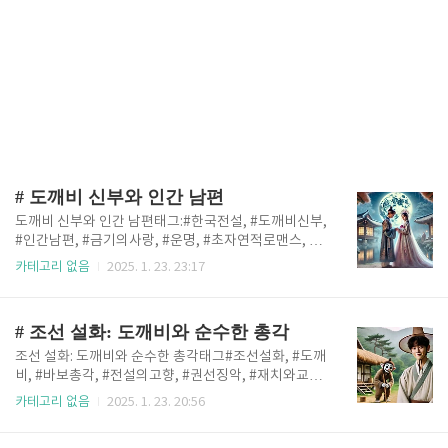
# 도깨비 신부와 인간 남편
도깨비 신부와 인간 남편태그:#한국전설, #도깨비신부,
#인간남편, #금기의사랑, #운명, #초자연적로맨스, #
민간설화, #조선시대, #신분초월, #비밀, #마법, #희생
카테고리 없음
2025. 1. 23. 23:17
디스크립션:조선 시대, 가난한 선비 이수혁은 우연히 아
름다운 도깨비 신부 한아름과 사랑에 빠집니다. 그들의
금기된 사랑은 환상적이지만 위험천만한 모험으로 이
# 조선 설화: 도깨비와 순수한 총각
어집니다. 인간 세계와 도깨비 세계 사이에서 그들은 서
로의 사랑을 지키기 위해 수많은 시련을 겪게 됩니다.
조선 설화: 도깨비와 순수한 총각태그#조선설화, #도깨
이 이야기는 사랑의 힘, 희생, 그리고 서로 다른 세계 간
비, #바보총각, #전설의고향, #권선징악, #재치와교훈,
의 갈등을 다루며, 진정한 사랑이 모든 장벽을 넘어설
#기지와용기, #한국민속설화, #조선시대이야기디스크
카테고리 없음
2025. 1. 23. 20:56
수 있는지 묻습니다. 1. 가난한 선비 이수혁의 일상 소개
립션조선 시대, 한 시골 마을에 총명함은 부족하지만 순
조선 시대 한양, 가난한 선비 이수혁의 초라한 초가집이
박하고 착한 심성을 가진 한 바보 총각이 살고 있었습니